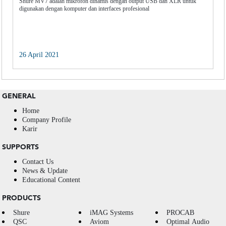
Shure MV7 adalah mikrofon dinamis dengan output USB dan XLR untuk
digunakan dengan komputer dan interfaces profesional
26 April 2021
GENERAL
Home
Company Profile
Karir
SUPPORTS
Contact Us
News & Update
Educational Content
PRODUCTS
Shure
iMAG Systems
PROCAB
QSC
Aviom
Optimal Audio