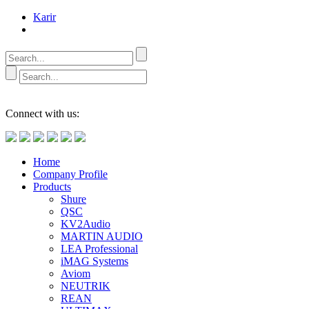
Karir
Connect with us:
Home
Company Profile
Products
Shure
QSC
KV2Audio
MARTIN AUDIO
LEA Professional
iMAG Systems
Aviom
NEUTRIK
REAN