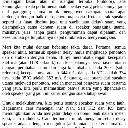
Diruangan besar atau di ruangan terbuka (outdoor), ada
kemungkinan kita perlu menambah speaker yang peletakannya jauh
dari panggung utama untuk mengcover cakupan suara agar
terdengar dengan baik oleh penonton/peserta. Ketika jarak speaker
seperti itu (atau disebut juga unit satelit atau delay) suara yang
disampaikan sama dengan suara di speaker panggung utama,
musiknya jelas, tanpa gema, pengumuman dapat dipahami dan
keseluruhan pertunjukannya dapat dinikmati & menyenangkan.
Mari kita mulai dengan beberapa fakta dasar. Pertama, semua
speaker aktif, termasuk speaker delay harus menghadap penonton
dan diarahkan dengan benar. Bunyi merambat dengan kecepatan
344 m/s (atau 1128 kaki/dtk) dan kecepatannya bervariasi terutama
dengan perubahan suhu dan juga kelembaban. Pada 20°C (suhu
referensi) kecepatannya adalah 344 m/s, dan pada 5°C adalah 334
m/s, pada 35°C adalah 352 m/s. Sekarang, saat suara dari speaker
utama melewati penonton, setelah mencapai pengeras suara pertama
yang jauh, kita perlu memastikan bahwa suara yang dipancarkan
oleh speaker yang jauh ini sama dengan suara tahap awal.
Untuk melakukannya, kita perlu setting speaker suara yang jauh.
Bagaimana cara mencapai ini? Nah, Seri K.2 dan KS kami
memungkinkan Anda mengatur delay on-board baik dalam meter,
kaki, atau milidetik. Cara termudah untuk mengatur setiap delay
speaker adalah dengan mengukur jarak antara speaker utama dan