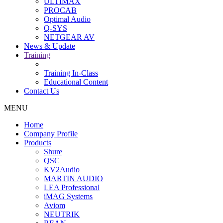
ULTIMAX
PROCAB
Optimal Audio
Q-SYS
NETGEAR AV
News & Update
Training
Training In-Class
Educational Content
Contact Us
MENU
Home
Company Profile
Products
Shure
QSC
KV2Audio
MARTIN AUDIO
LEA Professional
iMAG Systems
Aviom
NEUTRIK