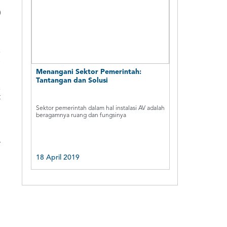
0
i
a
s
Menangani Sektor Pemerintah:
Tantangan dan Solusi
a
t
i
Sektor pemerintah dalam hal instalasi AV adalah
beragamnya ruang dan fungsinya
i
r
18 April 2019