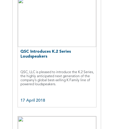
i
QSC Introduces K.2 Series
Loudspeakers
QSC, LLC is pleased to introduce the K.2 Series,
the highly anticipated next generation of the
company’s global best-selling K Family line of
powered loudspeakers.
17 April 2018