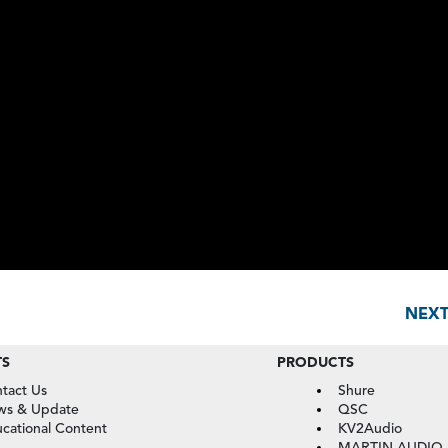
NEX
TS
PRODUCTS
tact Us
Shure
ws & Update
QSC
cational Content
KV2Audio