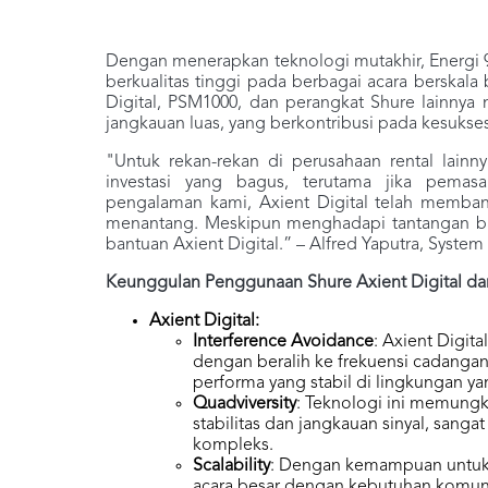
Dengan menerapkan teknologi mutakhir, Energi 9
berkualitas tinggi pada berbagai acara berskala
Digital, PSM1000, dan perangkat Shure lainnya 
jangkauan luas, yang berkontribusi pada kesukses
"Untuk rekan-rekan di perusahaan rental lainn
investasi yang bagus, terutama jika pemas
pengalaman kami, Axient Digital telah memba
menantang. Meskipun menghadapi tantangan ban
bantuan Axient Digital.” – Alfred Yaputra, System
Keunggulan Penggunaan Shure Axient Digital da
Axient Digital:
Interference Avoidance
: Axient Digit
dengan beralih ke frekuensi cadanga
performa yang stabil di lingkungan ya
Quadviversity
: Teknologi ini memung
stabilitas dan jangkauan sinyal, sang
kompleks.
Scalability
: Dengan kemampuan untuk m
acara besar dengan kebutuhan komunik