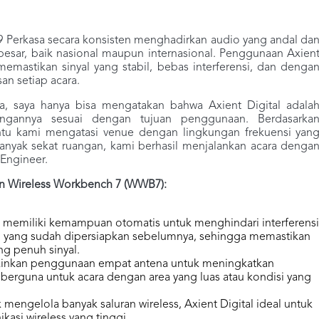
 Perkasa secara konsisten menghadirkan audio yang andal da
 besar, baik nasional maupun internasional. Penggunaan Axien
memastikan sinyal yang stabil, bebas interferensi, dan denga
an setiap acara.
ya, saya hanya bisa mengatakan bahwa Axient Digital adala
angannya sesuai dengan tujuan penggunaan. Berdasarka
ntu kami mengatasi venue dengan lingkungan frekuensi yan
yak sekat ruangan, kami berhasil menjalankan acara denga
 Engineer.
n Wireless Workbench 7 (WWB7):
al memiliki kemampuan otomatis untuk menghindari interferensi
n yang sudah dipersiapkan sebelumnya, sehingga memastikan
ng penuh sinyal.
kinkan penggunaan empat antena untuk meningkatkan
at berguna untuk acara dengan area yang luas atau kondisi yang
engelola banyak saluran wireless, Axient Digital ideal untuk
asi wireless yang tinggi.