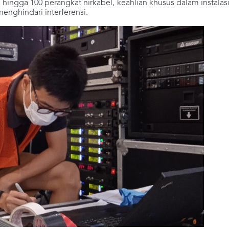
ingga 100 perangkat nirkabel, keahlian khusus dalam instalas
enghindari interferensi.