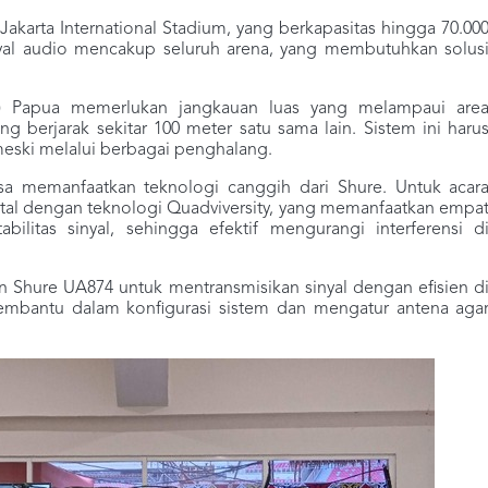
Jakarta International Stadium, yang berkapasitas hingga 70.00
yal audio mencakup seluruh arena, yang membutuhkan solus
N) Papua memerlukan jangkauan luas yang melampaui are
berjarak sekitar 100 meter satu sama lain. Sistem ini haru
eski melalui berbagai penghalang.
asa memanfaatkan teknologi canggih dari Shure. Untuk acar
tal dengan teknologi Quadviversity, yang memanfaatkan empa
ilitas sinyal, sehingga efektif mengurangi interferensi d
Shure UA874 untuk mentransmisikan sinyal dengan efisien d
embantu dalam konfigurasi sistem dan mengatur antena aga