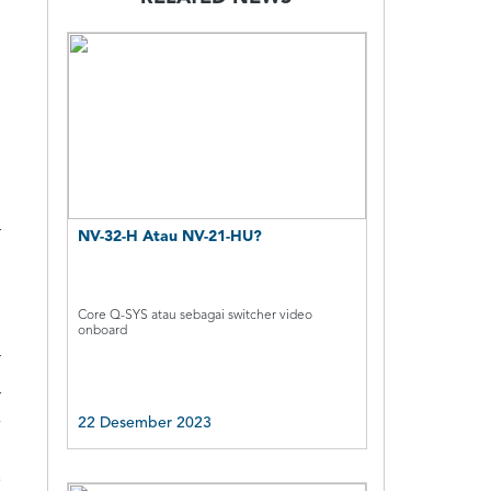
m
r
NV-32-H Atau NV-21-HU?
i
p
p
Core Q-SYS atau sebagai switcher video
onboard
—
i
r
k
22 Desember 2023
a